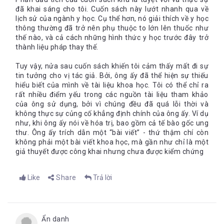
đã khai sáng cho tôi. Cuốn sách này lướt nhanh qua về
lịch sử của ngành y học. Cụ thể hơn, nó giải thích về y học
thông thường đã trở nên phụ thuộc to lớn lên thuốc như
thế nào, và cả cách những hình thức y học trước đây trở
thành liệu pháp thay thế.
Tuy vậy, nửa sau cuốn sách khiến tôi cảm thấy mất đi sự
tin tưởng cho vị tác giả. Bởi, ông ấy đã thể hiện sự thiếu
hiểu biết của mình về tài liệu khoa học. Tôi có thể chỉ ra
rất nhiều điểm yếu trong các nguồn tài liệu tham khảo
của ông sử dụng, bởi vì chúng đều đã quá lỗi thời và
không thực sự củng cố khẳng định chính của ông ấy. Ví dụ
như, khi ông ấy nói về hóa trị, bao gồm cả tế bào gốc ung
thư. Ông ấy trích dẫn một “bài viết” - thứ thậm chí còn
không phải một bài viết khoa học, mà gần như chỉ là một
giả thuyết được công khai nhưng chưa được kiểm chứng
Like
Share
Trả lời
Ẩn danh