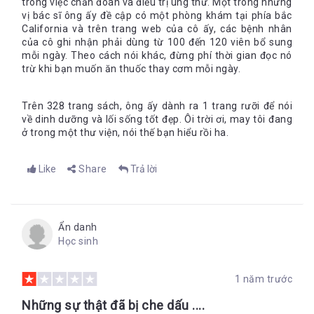
trong việc chẩn đoán và điều trị ung thư. Một trong những
vị bác sĩ ông ấy đề cập có một phòng khám tại phía bắc
California và trên trang web của cô ấy, các bệnh nhân
của cô ghi nhận phải dùng từ 100 đến 120 viên bổ sung
mỗi ngày. Theo cách nói khác, đừng phí thời gian đọc nó
trừ khi bạn muốn ăn thuốc thay cơm mỗi ngày.
Trên 328 trang sách, ông ấy dành ra 1 trang rưỡi để nói
về dinh dưỡng và lối sống tốt đẹp. Ôi trời ơi, may tôi đang
ở trong một thư viện, nói thế bạn hiểu rồi ha.
Like
Share
Trả lời
Ẩn danh
Học sinh
1 năm trước
Những sự thật đã bị che dấu ....