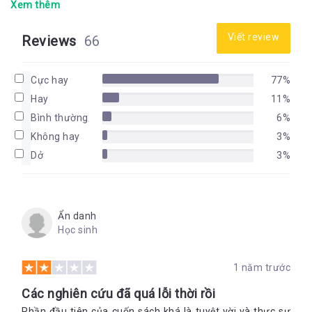
Xem thêm
Viết review
Reviews
66
Cực hay
77%
Hay
11%
Bình thường
6%
Không hay
3%
Dở
3%
Ẩn danh
Học sinh
1 năm trước
Các nghiên cứu đã quá lỗi thời rồi
Phần đầu tiên của cuốn sách khá là tuyệt vời và thực sự