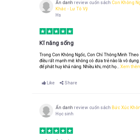
Ẩn danh
review cuốn sách
Con Không Ng
Khác - Lư Tô Vỹ
Hs
Kĩ năng sống
Trong Con Không Ngốc, Con Chỉ Thông Minh Theo 
điều rất mạnh mẽ: không có đứa trẻ nào là vô dụng
để phát huy khả năng. Nhiều khi, một họ...
Xem thê
Like
Share
Ẩn danh
review cuốn sách
Bức Xúc Khô
Học sinh