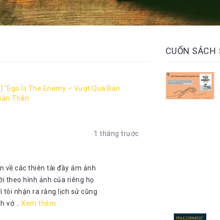
CUỐN SÁCH
] “Ego Is The Enemy – Vượt Qua Bản
Bản Thân
1 tháng trước
n về các thiên tài đầy ám ảnh
ới theo hình ảnh của riêng họ
 tôi nhận ra rằng lịch sử cũng
 vớ...
Xem thêm