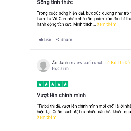
Sống tỉnh thức
Trong cuộc sống hiện đại, bức xúc dường như tr
Làm Ta Vô Can nhắc nhở rằng cảm xúc đó chỉ thự
hành động tích cực. Mình thích ...
Xem thêm
Like
Share
Ẩn danh
review cuốn sách
Từ Bỏ Thì Dễ
Học sinh
Vượt lên chính mình
“Từ bỏ thì dễ, vượt lên chính mình mới khó” là lời n
hiện tại. Cuốn sách đặt ra nhiều câu hỏi khiến ng
Xem thêm