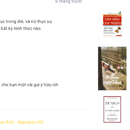
6 tháng trước
ọc trong đời, và nó thực sự
bất kỳ hình thức nào.
 cho bạn một vài gợi ý hữu ích.
w Rich - Napoleon Hill