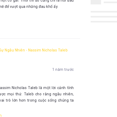
ột cô gái. Thôi thì đó cũng chỉ là nỗi đau
 mẽ để vượt qua những đau khổ ấy.
Sự Ngẫu Nhiên - Nassim Nicholas Taleb
1 năm trước
ssim Nicholas Taleb là một lời cảnh tỉnh
ược mọi thứ. Taleb cho rằng ngẫu nhiên,
vai trò lớn hơn trong cuộc sống chúng ta
m