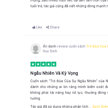
mộng, bao nhiêu nuối tiếc ùa đến tâm hồn của m
tuổi trẻ, tác giả cũng đã viết những dòng mạnh
Like
Share
Ẩn danh
review cuốn sách
Trò Đùa Của 
Học Sinh
Ngẫu Nhiên Và Kỳ Vọng
Cuốn sách "Trò Đùa Của Sự Ngẫu Nhiên" của Na
dành cho những ai tin rằng mình kiểm soát đ
không phải tài năng hay nỗ lực, thường đóng 
tưởng.
Tác giả đã sử dụng những phân tích ...
Xem thê