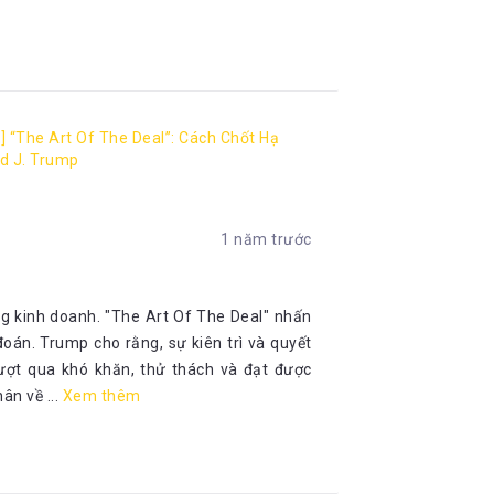
] “The Art Of The Deal”: Cách Chốt Hạ
d J. Trump
1 năm trước
ng kinh doanh. "The Art Of The Deal" nhấn
oán. Trump cho rằng, sự kiên trì và quyết
vượt qua khó khăn, thử thách và đạt được
n về ...
Xem thêm