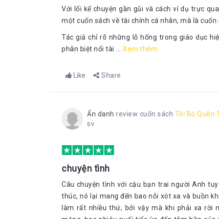
Với lối kể chuyện gần gũi và cách ví dụ trực q
một cuốn sách về tài chính cá nhân, mà là cuốn 
Tác giả chỉ rõ những lỗ hổng trong giáo dục hi
phân biệt nổi tài ...
Xem thêm
Like
Share
Ẩn danh
review cuốn sách
Tôi Bỏ Quên 
sv
chuyện tình
Câu chuyện tình với cậu bạn trai người Anh tu
thúc, nó lại mang đến bao nỗi xót xa và buồn k
làm rất nhiều thứ, bởi vậy mà khi phải xa rờ