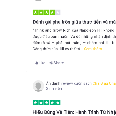
Đánh giá pha trộn giữa thực tiễn và m
“Think and Grow Rich của Napoleon Hill không c
được điều bạn muốn. Và dù những nhận định th
điên rồ và — phải nói thẳng — nhảm nhí, thì tr
Công thức của Hill có thể tó...
Xem thêm
Like
Share
Ẩn danh
review cuốn sách
Cha Giàu Ch
Sinh viên
Hiểu Đúng Về Tiền: Hành Trình Từ Nh