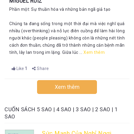
MIGUEL RUIZ
Phần một: Sự thuần hóa và những bản ngã giả tạo
Chúng ta đang sống trong một thời đại mà việc nghĩ quá
nhiều (overthinking) và nỗ lực điên cuồng để làm hài lòng
người khác (people pleasing) không còn là những nét tính
cách đơn thuần; chúng đã trở thành những căn bệnh mãn
tính, lây lan trong im lặng. Giữa lúc ...
Xem thêm
Like
1
Share
Xem thêm
CUỐN SÁCH
5 SAO
|
4 SAO
|
3 SAO
|
2 SAO
|
1
SAO
Sức Mạnh Của Nghỉ Ngơi