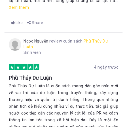
sự trì hoãn, mà là nền tảng giúp chúng ta tái tạo nă...
Xem thêm
Like
Share
Ngọc Nguyễn
review cuốn sách
Phù Thủy Dư
Luận
Sinh viên
4 ngày trước
Phù Thủy Dư Luận
Phù Thủy Dư Luận là cuốn sách mang đến góc nhìn mới
về vai trò của dư luận trong truyền thông, xây dựng
thương hiệu và quản trị danh tiếng. Thông qua những
phân tích dễ hiểu cùng nhiều ví dụ thực tiễn, tác giả giúp
người đọc tiếp cận các nguyên lý cốt lõi của PR và cách
thông tin lan tỏa trong xã hội hiện đại. Đây là một ấn
phẩm gợi mở nhiều suy ngẫm về sức mạnh của truyền