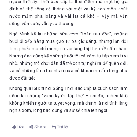
người thời ấy. Thời bao cấp là thời điểm mà một hộ gia
đình có thể sống cả tháng với một vài ký gạo mốc, chút
nước mắm pha loãng và vài lát cá khô – vậy mà vẫn
sống, vẫn cười, vẫn yêu thương.
Ngô Minh kể lại những bữa cơm “toàn rau độn”, những
buổi đi xếp hàng mua gạo từ ba giờ sáng, những lần đổi
tem phiếu mà chỉ mong có vài lạng thịt heo về nấu cháo.
Nhưng ông cũng kể những buổi tối cả xóm tụ tập xem ti vi
nhờ, những trò chơi dân dã trẻ con tự nghĩ ra để quên đói,
và cả những lần chia nhau nửa củ khoai mà ấm lòng như
được đãi tiệc.
Không quá lời khi nói Sống Thời Bao Cấp là cuốn sách làm
sống lại những “vùng ký ức tập thể” – nơi đó, nghèo khổ
không khiến người ta tuyệt vọng, mà chính là nơi tình làng
nghĩa xóm, lòng bao dung và sự sẻ chia lên ngôi.
Like
Share
Trả lời