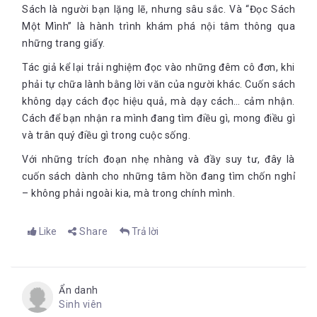
Tùy theo thời kỳ, có khi phải ăn độn ngô, bo bo, sắn khô nhưng
Sách là người bạn lặng lẽ, nhưng sâu sắc. Và “Đọc Sách
ở Hà Nội chủ yếu là độn mì. Buổi sáng sinh viên nội trú xuống
Một Mình” là hành trình khám phá nội tâm thông qua
nhà nhận một cục luộc (bột mì nhào nước nặn giống như cái
những trang giấy.
bánh bao sau đó cho vào chảo luộc) vừa cứng vừa khô rất khó
nuốt. Bữa trưa cơm độn với mì sợi, bữa chiều mì sợi độn với
Tác giả kể lại trải nghiệm đọc vào những đêm cô đơn, khi
cơm.
phải tự chữa lành bằng lời văn của người khác. Cuốn sách
không dạy cách đọc hiệu quả, mà dạy cách… cảm nhận.
Cách để bạn nhận ra mình đang tìm điều gì, mong điều gì
và trân quý điều gì trong cuộc sống.
Cứ đến giờ cơm là mấy ngàn sinh viên cùng tập trung lại nhà
ăn, ồn ào và náo nhiệt. Tiếng bát đũa liên tục kêu leng keng.
Với những trích đoạn nhẹ nhàng và đầy suy tư, đây là
Trong góc phòng được đặt một thùng rô-mi-nê
nước gạo rang
cuốn sách dành cho những tâm hồn đang tìm chốn nghỉ
pha muối. Dành cho sinh viên nào thiếu thức ăn thì dùng
– không phải ngoài kia, mà trong chính mình.
thêm. Cuộc sống sinh viên thời bao cấp, ngó vậy chứ đơn giản
đến vô cùng.
Năm 1968, trường Đại học Thương mại chuyển về huyện Kim
Like
Share
Trả lời
Động, Hưng Yên. Sống xa thủ đô, không có đầy đủ điều kiện
vật chất, sinh viên ngày bữa cơm bữa mì luộc. Một mâm cơm
quay sáu đứa một xoong, tuyền một loại canh rau muống
nước lỏng bỏng. Gọi là “canh toàn quốc”. Đồ ăn cứ thế đặt
Ẩn danh
xuống dưới đất, rồi cả nhóm cùng quay quần lại, chia nhau
Sinh viên
mỗi người một cục mì luộc to bằng nắm đấm.