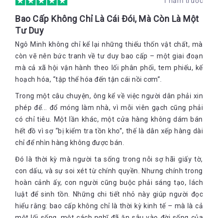
1 năm trước
gọt nham nhở, mái lợp hay phên che toàn bằng cỏ rười, nằm
chơ vơ trên nền cát trắng. Cả làng hầu như không có nhà nào
Bao Cấp Không Chỉ Là Cái Đói, Mà Còn Là Một
xây toilet. Ai có nhu cầu muốn đi vệ sinh thì ra bãi cát hay lội
Tư Duy
biển. Cát cả một vùng trời mênh mông, kiếm một gốc dương
hay gốc dại là đã đủ để giải tỏa “bầu tâm sự”. Trẻ con thời ấy
Ngô Minh không chỉ kể lại những thiếu thốn vật chất, mà
lên 11, 12 tuổi, học đến lớp 2, lớp 3 rồi mà vẫn cởi tồng ngồng
còn vẽ nên bức tranh về tư duy bao cấp – một giai đoạn
đi chơi khắp xóm. Nào là đánh khăn, bắt còng, bắt cáy,… chơi
mà cả xã hội vận hành theo lối phân phối, tem phiếu, kế
suốt ngày nên đứa nào cũng tóc đỏ, tóc vàng như người Hàn
Năm 1963, chính phủ bắt đầu xếp ngư dân và diêm dân vào
hoạch hóa, “tập thể hóa đến tận cái nồi cơm”.
Quốc.
hàng “tiểu thủ công nghiệp”. Dân biển xứ nghèo, nhà nào cũng
Trong một câu chuyện, ông kể về việc người dân phải xin
bảy tám đứa con chật trong chật ngoài. Nhờ ơn sổ gạo và
phiếu tem vải mà gánh nặng cơm áo gạo tiền giờ đây đã được
phép để... đổ móng làm nhà, vì mỗi viên gạch cũng phải
giảm gánh phần nào. Không còn cảnh phải bám biển ngày
có chỉ tiêu. Một lần khác, một cửa hàng không dám bán
đêm, gạo vẫn kìn kìn tới tháng gánh về. Đầu tháng là cảnh
hết đồ vì sợ “bị kiểm tra tồn kho”, thế là dân xếp hàng dài
người người nhà nhà xếp rồng rắn trước Cửa hàng Lương thực
chỉ để nhìn hàng không được bán.
chợ Mai trên Quốc lộ 1 mua gạo. Có gạo có vải cuộc sống của
dân làng đỡ đần hơn phần nào. Tuy nhiên, vẫn còn phảng phất
Đó là thời kỳ mà người ta sống trong nỗi sợ hãi giấy tờ,
đâu đó cái đói và nghèo vẫn đeo bám dai dẳng. Bữa cơm hàng
Thời bao cấp có 1001 câu chuyện để kể, trong đó chắc chắn
con dấu, và sự soi xét từ chính quyền. Nhưng chính trong
ngày chủ yếu là cơm độn
không thể không nhắc tới đề tài đi xem phim. Mỗi năm ở
với khoai sắn. Những ngôi nhà vẫn
hoàn cảnh ấy, con người cũng buộc phải sáng tạo, lách
cứ đứng chỏng chơ giữa mênh mông bãi cát với cỏ tranh, cỏ
Quảng Bình hay có nhiều đội chiếu bóng lưu động về tới xóm
rười và cột gỗ dương lụp xụp. Đói vẫn hoàn đói, hình ảnh
làng. Tiếng loa phát thanh vang lên khắp nơi, làm nao lòng cả
luật để sinh tồn. Những chi tiết nhỏ này giúp người đọc
những gia đình thiếu ăn chạy vạy từng bữa cơm vẫn còn đó….!
người già và trẻ nhỏ: “Hôm nay đội chiếu bóng số 175 sẽ phục
hiểu rằng: bao cấp không chỉ là thời kỳ kinh tế – mà là cả
vụ bà con hai bộ phim thời sự và phim truyện…”. Từ lúc mặt
một lối sống, một cách nghĩ đã ăn sâu vào đời sống của