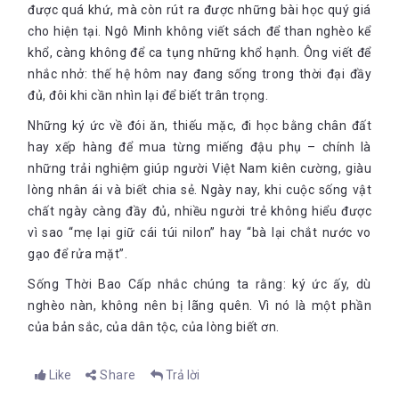
được quá khứ, mà còn rút ra được những bài học quý giá
cho hiện tại. Ngô Minh không viết sách để than nghèo kể
khổ, càng không để ca tụng những khổ hạnh. Ông viết để
nhắc nhở: thế hệ hôm nay đang sống trong thời đại đầy
đủ, đôi khi cần nhìn lại để biết trân trọng.
Những ký ức về đói ăn, thiếu mặc, đi học bằng chân đất
hay xếp hàng để mua từng miếng đậu phụ – chính là
những trải nghiệm giúp người Việt Nam kiên cường, giàu
lòng nhân ái và biết chia sẻ. Ngày nay, khi cuộc sống vật
chất ngày càng đầy đủ, nhiều người trẻ không hiểu được
vì sao “mẹ lại giữ cái túi nilon” hay “bà lại chắt nước vo
gạo để rửa mặt”.
Sống Thời Bao Cấp nhắc chúng ta rằng: ký ức ấy, dù
nghèo nàn, không nên bị lãng quên. Vì nó là một phần
của bản sắc, của dân tộc, của lòng biết ơn.
Like
Share
Trả lời