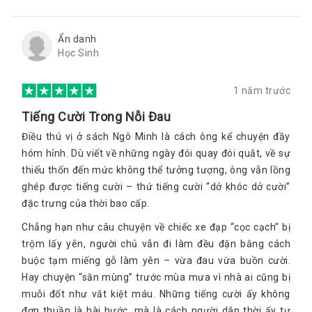
Ẩn danh
Học Sinh
1 năm trước
Tiếng Cười Trong Nỗi Đau
Điều thú vị ở sách Ngô Minh là cách ông kể chuyện đầy
hóm hỉnh. Dù viết về những ngày đói quay đói quắt, về sự
thiếu thốn đến mức không thể tưởng tượng, ông vẫn lồng
ghép được tiếng cười – thứ tiếng cười “dở khóc dở cười”
đặc trưng của thời bao cấp.
Chẳng hạn như câu chuyện về chiếc xe đạp “cọc cạch” bị
trộm lấy yên, người chủ vẫn đi làm đều đặn bằng cách
buộc tạm miếng gỗ làm yên – vừa đau vừa buồn cười.
Hay chuyện “săn mùng” trước mùa mưa vì nhà ai cũng bị
muỗi đốt như vắt kiệt máu. Những tiếng cười ấy không
đơn thuần là hài hước, mà là cách người dân thời ấy tự