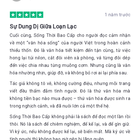
ấm nấu nước, chậu giặt, chậu rửa bằng nhôm Hải Phòng. Quà
tuy nhỏ và thực tế nhưng lại chan chứa đầy tình thương.
1 năm trước
Kết luận:
“Sống thời bao cấp” đưa chúng ta trở lại một Việt Nam hoàn
Sự Dung Dị Giữa Loạn Lạc
toàn lạ lẫm. Những cô mậu dịch viên, hay tem phiếu giờ đây
Cuối cùng, Sống Thời Bao Cấp cho người đọc cảm nhận
cũng chỉ còn tồn tại trong những ký ức xưa cũ. Đọc để hiểu, để
về một “văn hóa sống” của người Việt trong hoàn cảnh
thương, để biết rằng chúng ta cũng đã từng có một quá khứ
nhiều khổ đau. Vượt lên trên tất cả, con người là sinh vật
thiếu thốn. Đó là văn hóa tiết kiệm đến tận cùng, từ việc
hướng về tầm cao. Những cái cũ, lạc hậu chắc chắn sẽ bị đào
hong lại túi nilon, cắt đôi viên xà phòng, vá từng đôi dép
thải để thay thế cho những thứ tốt đẹp hơn.
đến việc chia nhau từng muỗng cơm. Nhưng cũng là văn
hóa nhường nhịn, giúp đỡ, và không bỏ rơi ai lại phía sau.
Tác giả: Ngọc Ấn -
Bookademy
Tác giả không tô vẽ, không cường điệu, nhưng mỗi trang
----
viết đều thấm đẫm tình người. Đó là thứ văn hóa mà
Theo dõi fanpage của
Bookademy
để cập nhật các thông tin
không tiền bạc nào mua được – thứ văn hóa được sinh ra
thú vị về sách tại
link:
trong nghịch cảnh, và đã nuôi lớn cả một thế hệ.
https://www.facebook.com/bookademy.vn
Tham gia
Bookademy
Team để có cơ hội đọc và nhận những
Sống Thời Bao Cấp không phải là sách để đọc một lần rồi
cuốn sách thú vị, đăng ký CTV tại
thôi. Nó là sách để chiêm nghiệm, để kể lại, và để gìn giữ.
link:
https://goo.gl/forms/7pGl3eYeudJ3jXIE3
Vì ký ức, nếu không được kể lại, sẽ biến mất. Mà ký ức về
tình người thì không bao giờ nên bị lãng quên.