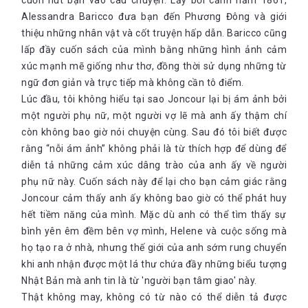
cuốn hút bạn vào câu chuyện. Lấy bối cảnh năm 1861,
Alessandra Baricco đưa bạn đến Phương Đông và giới
thiệu những nhân vật và cốt truyện hấp dẫn. Baricco cũng
lấp đầy cuốn sách của mình bằng những hình ảnh cảm
xúc mạnh mẽ giống như thơ, đồng thời sử dụng những từ
ngữ đơn giản và trực tiếp mà không cần tô điểm.
Lúc đầu, tôi không hiểu tại sao Joncour lại bị ám ảnh bởi
một người phụ nữ, một người vợ lẽ mà anh ấy thậm chí
còn không bao giờ nói chuyện cùng. Sau đó tôi biết được
rằng “nỗi ám ảnh” không phải là từ thích hợp để dùng để
diễn tả những cảm xúc dâng trào của anh ấy về người
phụ nữ này. Cuốn sách này để lại cho bạn cảm giác rằng
Joncour cảm thấy anh ấy không bao giờ có thể phát huy
hết tiềm năng của mình. Mặc dù anh có thể tìm thấy sự
bình yên êm đềm bên vợ mình, Helene và cuộc sống mà
họ tạo ra ở nhà, nhưng thế giới của anh sớm rung chuyển
khi anh nhận được một lá thư chứa đầy những biểu tượng
Nhật Bản mà anh tin là từ 'người bạn tâm giao' này.
Thật không may, không có từ nào có thể diễn tả được