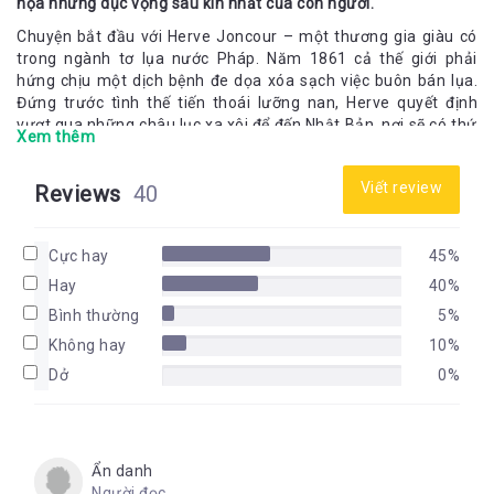
họa những dục vọng sâu kín nhất của con người.
Chuyện bắt đầu với Herve Joncour – một thương gia giàu có
trong ngành tơ lụa nước Pháp. Năm 1861 cả thế giới phải
hứng chịu một dịch bệnh đe dọa xóa sạch việc buôn bán lụa.
Đứng trước tình thế tiến thoái lưỡng nan, Herve quyết định
vượt qua những châu lục xa xôi để đến Nhật Bản, nơi sẽ có thứ
Xem thêm
trứng tằm có thể nhả ra loại tơ tuyệt vời nhất trần gian.
Chàng bắt đầu một cuộc hành trình dài, vượt qua những
Viết review
Reviews
40
thung lũng, núi đồi xa xôi, băng qua sa mạc và những vùng
băng tuyết khắc nghiệt. Một nơi được gọi là tận cùng thế giới,
một bí ẩn của phương Đông với vô số huyền thoại. Đến Nhật
Cực hay
45%
Bản, Herve Joncour gặp một lãnh chúa tên Hara Kei. Người
Hay
40%
này đồng ý bán cho chàng một ngàn kén trứng để mang về.
Bình thường
5%
Nếu mọi chuyện có thể dừng lại ở đó thì đã thực đơn giản,
Herve bị ái nữ của Hara Kei “bỏ bùa”. Đó là đôi mắt của một
Không hay
10%
người phụ nữ phương Đông mà không hề phương Đông, một
Dở
0%
sự hấp dẫn đầy mê hoặc. “Uống nhầm một ánh mắt, cơn say
theo nửa đời” quả không sai, cái nhìn ấy như một lời nguyền
bám dính lấy chàng.
Herve luôn đau đáu nhớ về Nhật Bản bất chấp đại dịch kia đã
Ẩn danh
tìm được thuốc chữa. Chàng quyết tâm trở lại dù nơi ấy đang
Người đọc