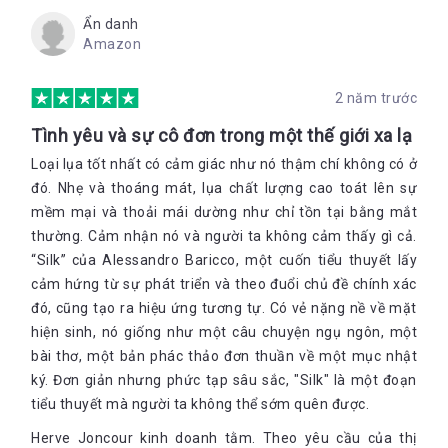
Ẩn danh
Amazon
2 năm trước
Tình yêu và sự cô đơn trong một thế giới xa lạ
Loại lụa tốt nhất có cảm giác như nó thậm chí không có ở
đó. Nhẹ và thoáng mát, lụa chất lượng cao toát lên sự
mềm mại và thoải mái dường như chỉ tồn tại bằng mắt
thường. Cảm nhận nó và người ta không cảm thấy gì cả.
“Silk” của Alessandro Baricco, một cuốn tiểu thuyết lấy
cảm hứng từ sự phát triển và theo đuổi chủ đề chính xác
đó, cũng tạo ra hiệu ứng tương tự. Có vẻ nặng nề về mặt
hiện sinh, nó giống như một câu chuyện ngụ ngôn, một
bài thơ, một bản phác thảo đơn thuần về một mục nhật
ký. Đơn giản nhưng phức tạp sâu sắc, "Silk" là một đoạn
tiểu thuyết mà người ta không thể sớm quên được.
Herve Joncour kinh doanh tằm. Theo yêu cầu của thị