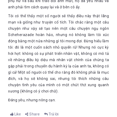
phụ nữ và sau khi trao đổi ánh mắt, họ đã yêu nhau và
nghĩa khủng khiếp trong cách thể hiện của nhà văn
anh phải tìm cách quay lại và ở bên cô ấy.
Alessandro Baricco. Ở đây chính là tình yêu mơ hồ, huyền
hoặc của Herve Joncour, một gã đàn ông luôn thấy mình cô
Tôi có thể thấy một số người sẽ thấy điều này thật lãng
đơn dù cho chàng đang sống hạnh phúc nhất.
mạn và giống như truyện cổ tích. Tôi chắc rằng một câu
Tại sao Alessandro Baricco lại đặt cho tác phẩm của mình
là
Lụa
, một cái tên mang đậm dấu ấn của phương Đông, một
chuyện như vậy sẽ tạo nên một câu chuyện ngụ ngôn
từ mà khi cất lên thôi đã toát lên vẻ huyền bí. Sợi chỉ đỏ đưa
Scheherazade hoàn hảo, nhưng nó không làm tôi xúc
các cặp uyên ương đến với nhau dù xa cách nghìn dặm, còn
động bằng một nửa những gì tôi mong đợi. Đừng hiểu lầm
lụa, lụa thì sao?
Lụa
mà ý nghĩa gieo duyên nào trong một tình
tôi: đó là một cuốn sách nhỏ quyến rũ! Nhưng nó cực kỳ
cảnh ngang trái như thế.
hời hợt: không có sự phát triển nhân vật, không có mô tả
Alessandro Baricco miêu tả về thứ lụa nơi tận cùng thế giới
về những điều kỳ diệu mà nhân vật chính của chúng ta
nhẹ đến mức không cảm thấy trên bàn tay, mát như một dòng
gặp phải trong chuyến du hành kỳ lạ của anh ta, không có
nước trong lành. Vẻ đẹp ái nữ kia phải chăng cũng kỳ diệu như
vậy, dù là lơ lửng giữ thinh không vẫn khiến gã trai quyến luyến
gì cả! Một số người có thể cho rằng đó không phải là mục
không ngừng. Hóa ra tấm lụa kia là ranh giới mong manh của
đích, và họ sẽ không sai, nhưng tôi thích những câu
sự chung thủy trong tấm lòng đàn ông.
chuyện tình yêu của mình có một chút thịt xung quanh
Herve có thể dễ dàng cảm mến một người đàn bà khác dù anh
xương (không có ý chơi chữ).
ta chả biết gì nhiều về nàng. Chàng không hề ý thức được mình
Đáng yêu, nhưng nông cạn.
đang ngồi trên lưng hổ, chỉ sơ sẩy thôi là sẽ mất mạng nơi đất
khách. Tấm lụa đem tới sự thịnh vượng, giàu có nhưng đồng
thời đã tố cáo lòng dạ dễ dàng đổi thay của Herve. Bởi khi ấy,
Like
Share
Trả lời
tình cảm kia sao vừa đẹp đẽ đến lạ, mà cũng vừa đáng khinh