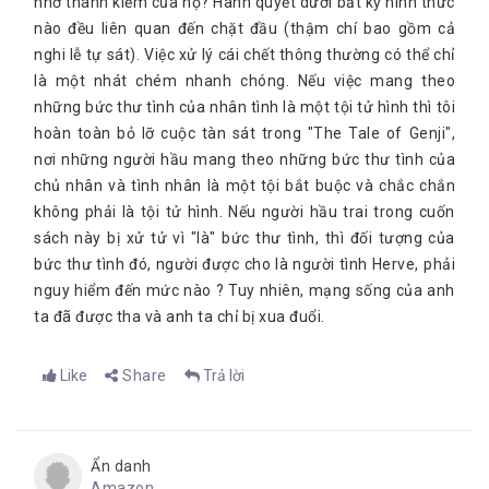
nhờ thanh kiếm của họ? Hành quyết dưới bất kỳ hình thức
nào đều liên quan đến chặt đầu (thậm chí bao gồm cả
nghi lễ tự sát). Việc xử lý cái chết thông thường có thể chỉ
là một nhát chém nhanh chóng. Nếu việc mang theo
những bức thư tình của nhân tình là một tội tử hình thì tôi
hoàn toàn bỏ lỡ cuộc tàn sát trong "The Tale of Genji",
nơi những người hầu mang theo những bức thư tình của
chủ nhân và tình nhân là một tội bắt buộc và chắc chắn
không phải là tội tử hình. Nếu người hầu trai trong cuốn
sách này bị xử tử vì "là" bức thư tình, thì đối tượng của
bức thư tình đó, người được cho là người tình Herve, phải
nguy hiểm đến mức nào ? Tuy nhiên, mạng sống của anh
ta đã được tha và anh ta chỉ bị xua đuổi.
Like
Share
Trả lời
Ẩn danh
Amazon