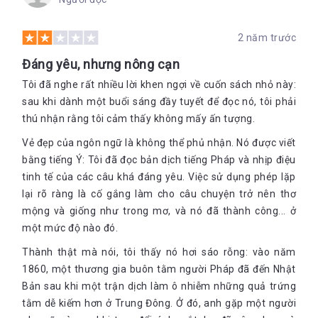
trong giai đoạn chính trị rối ren. Tình yêu giữa chàng và ái nữ
kia đã vô tình chớm nở, như hai kẻ đồng điệu về tâm hồn.
2 năm trước
Chuyến đi mua trứng tằm đã thay đổi tất cả…
Nhưng Herve chưa bao giờ quên chàng có một người vợ.
Đáng yêu, nhưng nông cạn
Người đàn bà tần tảo, chung thủy và luôn đặt tất cả niềm tin
Tôi đã nghe rất nhiều lời khen ngợi về cuốn sách nhỏ này:
vào chồng. Thế mà chàng nỡ phản bội, nỡ đuổi theo tình yêu
sau khi dành một buổi sáng đầy tuyết để đọc nó, tôi phải
mong manh ở nơi tận cùng thế giới. Cái kim trong bọc lâu ngày
cũng lòi ra, mối quan hệ vụng trộm của Herve bị vị lãnh chúa
thú nhận rằng tôi cảm thấy không mấy ấn tượng.
phát hiện.
Vẻ đẹp của ngôn ngữ là không thể phủ nhận. Nó được viết
Ngài treo cổ một đứa bé vì dám cả gan qua mặt ông, lén lút
bằng tiếng Ý: Tôi đã đọc bản dịch tiếng Pháp và nhịp điệu
dẫn Herve đến chỗ người thiếp của mình. Tủi nhục và sợ hãi
tinh tế của các câu khá đáng yêu. Việc sử dụng phép lặp
Herve bỏ lại tất cả phía sau, sống một cuộc đời mới với người
lại rõ ràng là cố gắng làm cho câu chuyện trở nên thơ
vợ bên kia đại dương đang ngày đêm mong mỏi chờ đợi. Cuộc
sống của chàng thêm một lần sóng gió, khi một ngày nọ,
mộng và giống như trong mơ, và nó đã thành công... ở
những bức thư xa lạ từ đâu đó gửi đến, được viết kín bằng
một mức độ nào đó.
tiếng Nhật…
Thành thật mà nói, tôi thấy nó hơi sáo rỗng: vào năm
Lụa
– một truyện ngắn chứa đọng thủ pháp văn chương tuyệt
1860, một thương gia buôn tằm người Pháp đã đến Nhật
vời. Ngôn từ cô đọng, ngắn gọn với nhiều chi tiết được lựa chọn
Bản sau khi một trận dịch làm ô nhiễm những quả trứng
kỹ càng.Trải dài suốt 160 trang sách là 65 chương, mỗi
chương chỉ thể hiện một vài trang ngắn ngủi nhưng nội dung
tằm dễ kiếm hơn ở Trung Đông. Ở đó, anh gặp một người
vẫn được đảm bảo, điều này chứng tỏ cái tài tình và sức nén ý