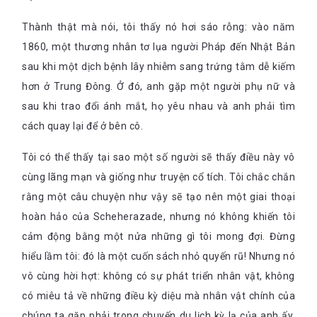
năm 1997,
Lụa
nhanh chóng trở thành một trong những tác
phẩm bán chạy nhất châu Âu. Sau thành công vang dội trên
Thành thật mà nói, tôi thấy nó hơi sáo rỗng: vào năm
khắp thế giới cuốn sách đã được chuyển thể thành phim vào
năm 2007. Alessandro Baricco được coi là nhà văn lớn của thế
Nguồn sưu tầm:
https://goo.gl/Z4YcdH
1860, một thương nhân tơ lụa người Pháp đến Nhật Bản
hệ mới. Tác phẩm của ông thường xuyên lọt vào top những
------
sau khi một dịch bệnh lây nhiễm sang trứng tằm dễ kiếm
cuốn sách bán chạy nhất Ý và Pháp. Hiện tại, nhà văn viết cho
nhật báo La Repubblica và giảng dạy tại Scuola Holden, một
Theo dõi fanpage của
Bookademy
để cập nhật các thông tin
hơn ở Trung Đông. Ở đó, anh gặp một người phụ nữ và
trường dạy viết văn mà ông đã thành lập từ năm 1994 cùng
thú vị về các cuốn sách hay tại
sau khi trao đổi ánh mắt, họ yêu nhau và anh phải tìm
một số người bạn.
link:
https://www.facebook.com/bookademy.vn/
cách quay lại để ở bên cô.
Trở thành CTV viết reviews sách để có cơ hội đọc và nhận
những cuốn sách thú vị cùng
Bookademy
,
gửi CV (tiếng Anh
Tôi có thể thấy tại sao một số người sẽ thấy điều này vô
hoặc Việt) về:
partner.bookademy@gmail.com
cùng lãng mạn và giống như truyện cổ tích. Tôi chắc chắn
rằng một câu chuyện như vậy sẽ tạo nên một giai thoại
hoàn hảo của Scheherazade, nhưng nó không khiến tôi
cảm động bằng một nửa những gì tôi mong đợi. Đừng
hiểu lầm tôi: đó là một cuốn sách nhỏ quyến rũ! Nhưng nó
vô cùng hời hợt: không có sự phát triển nhân vật, không
có miêu tả về những điều kỳ diệu mà nhân vật chính của
chúng ta gặp phải trong chuyến du lịch kỳ lạ của anh ấy,