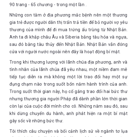
90 trang - 65 chương - trong một lần .
Những con tằm ở địa phương mắc bệnh nên một thương
gia trẻ được người dân thị trấn trả tiền để bỏ người vợ yêu
thương của mình để đi mua trứng ấu trùng từ Nhật Bản.
Anh ta đi khắp châu Âu và Siberia bằng tàu hỏa và ngựa,
sau đó bằng tàu thủy đến Nhật Bản. Nhật Bản vẫn đóng
cửa với người nước ngoài nên đây là hoạt động bí mật.
Trong khi thương lượng với lãnh chúa địa phương, anh và
tình nhân của lãnh chúa đã yêu nhau, một niềm đam mê
tiếp tục diễn ra mà không một lời trao đổi hay một sự
đụng chạm nào trong suốt bốn năm hành trình của anh.
Trong suốt thời gian này, họ cố gắng trao đổi hai bức thư
nhưng thương gia người Pháp đã dành phần lớn thời gian
còn lại của cuộc đời mình cho cô. Những năm sau đó, sau
khi dừng chuyến du hành, anh phát hiện ra một bí mật
gây sốc về những bức thư.
Tôi thích câu chuyện và bối cảnh lịch sử về ngành tơ lụa