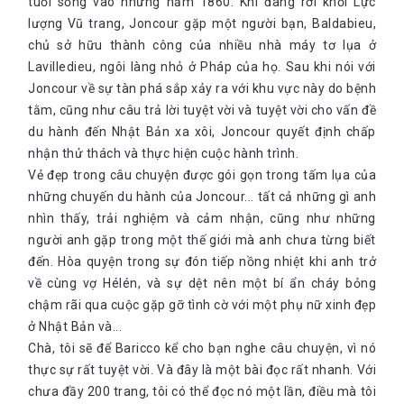
tuổi sống vào những năm 1860. Khi đang rời khỏi Lực
lượng Vũ trang, Joncour gặp một người bạn, Baldabieu,
chủ sở hữu thành công của nhiều nhà máy tơ lụa ở
Lavilledieu, ngôi làng nhỏ ở Pháp của họ. Sau khi nói với
Joncour về sự tàn phá sắp xảy ra với khu vực này do bệnh
tằm, cũng như câu trả lời tuyệt vời và tuyệt vời cho vấn đề
du hành đến Nhật Bản xa xôi, Joncour quyết định chấp
nhận thử thách và thực hiện cuộc hành trình.
Vẻ đẹp trong câu chuyện được gói gọn trong tấm lụa của
những chuyến du hành của Joncour... tất cả những gì anh
nhìn thấy, trải nghiệm và cảm nhận, cũng như những
người anh gặp trong một thế giới mà anh chưa từng biết
đến. Hòa quyện trong sự đón tiếp nồng nhiệt khi anh trở
về cùng vợ Hélén, và sự dệt nên một bí ẩn cháy bỏng
chậm rãi qua cuộc gặp gỡ tình cờ với một phụ nữ xinh đẹp
ở Nhật Bản và...
Chà, tôi sẽ để Baricco kể cho bạn nghe câu chuyện, vì nó
thực sự rất tuyệt vời. Và đây là một bài đọc rất nhanh. Với
chưa đầy 200 trang, tôi có thể đọc nó một lần, điều mà tôi