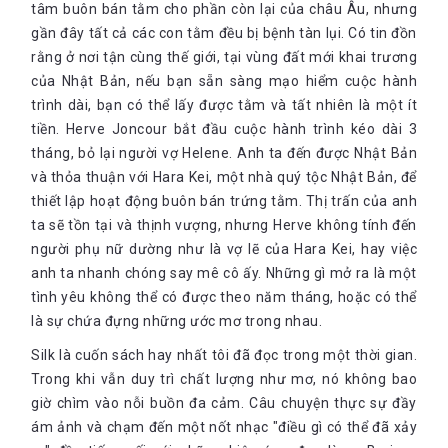
tâm buôn bán tằm cho phần còn lại của châu Âu, nhưng
gần đây tất cả các con tằm đều bị bệnh tàn lụi. Có tin đồn
rằng ở nơi tận cùng thế giới, tại vùng đất mới khai trương
của Nhật Bản, nếu bạn sẵn sàng mạo hiểm cuộc hành
trình dài, bạn có thể lấy được tằm và tất nhiên là một ít
tiền. Herve Joncour bắt đầu cuộc hành trình kéo dài 3
tháng, bỏ lại người vợ Helene. Anh ta đến được Nhật Bản
và thỏa thuận với Hara Kei, một nhà quý tộc Nhật Bản, để
thiết lập hoạt động buôn bán trứng tằm. Thị trấn của anh
ta sẽ tồn tại và thịnh vượng, nhưng Herve không tính đến
người phụ nữ dường như là vợ lẽ của Hara Kei, hay việc
anh ta nhanh chóng say mê cô ấy. Những gì mở ra là một
tình yêu không thể có được theo năm tháng, hoặc có thể
là sự chứa đựng những ước mơ trong nhau.
Silk là cuốn sách hay nhất tôi đã đọc trong một thời gian.
Trong khi vẫn duy trì chất lượng như mơ, nó không bao
giờ chìm vào nỗi buồn đa cảm. Câu chuyện thực sự đầy
ám ảnh và chạm đến một nốt nhạc "điều gì có thể đã xảy