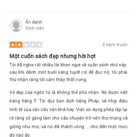
khi, hèn kém, rẻ tiền.
Thật buồn cho Helene, nàng là một người vợ chắc chắn trên
đời này mọi gã đàn ông đều khát khao nhất trừ chồng của
Ẩn danh
nàng. Sự bội phản kia như một lưỡi dao bén nhọn, phá nát tình
Sinh viên
yêu của nàng. Nhưng không vì lẽ ấy mà Helene chối từ danh
phận một người vợ. Nàng ý nhị và tinh tế, mềm mại và bền bỉ,
2 năm trước
như tấm lụa nuột nà, cố gắng giữ lại người chồng, kéo chàng
thoát ra khỏi u mê, lạc lối.
Một cuốn sách đẹp nhưng hời hợt
Và chỉ khi mất đi những điều yêu thương nhất Herve mới nhận
Tôi đã nghe rất nhiều lời khen ngợi về cuốn sách nhỏ này:
ra đâu là điều thực sự trân quý ở đời. Một nghịch lý không khó
sau khi dành một buổi sáng tuyết rơi để đọc nó, tôi phải
bắt gặp, khi ta mải mê đuổi theo một “dải lụa” mà vô tình
quên đi mất đang có một “dải lụa” khác đẹp đẽ, mềm mại, hơn
thú nhận rằng tôi cảm thấy thất vọng.
rất nhiều ngay cạnh bên.
Vẻ đẹp của ngôn từ là không thể phủ nhận. Nó được viết
Tác giả Alessandro Baricco sinh ra ở Turin năm 1958, là nhà
văn và nhà âm nhạc học nổi tiếng của Ý. Năm 1995, cuốn tiểu
bằng tiếng Ý: Tôi đọc bản dịch tiếng Pháp, và nhịp điệu
thuyết đầu tay của ông
Castelli di rabbia
(tạm dịch là
Lâu đài
tinh tế của các câu văn khá hay. Việc sử dụng phép lặp lại
nổi giận
) đã nhận được giải thưởng văn học Médicis của Pháp
rõ ràng cố gắng làm cho câu chuyện trở nên thơ mộng và
dành cho tác phẩm văn học nước ngoài xuất sắc nhất.
Với
Lụa
, tên tuổi Alessandro Baricco đã trở nên lừng lẫy trên
giống như mơ, và nó đã thành công ... cho đến một mức
văn đàn quốc tế. Xuất bản tại quê nhà năm 1996 và tại Pháp
độ nào đó.